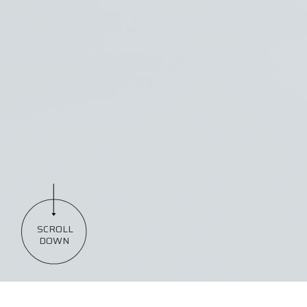
SCROLL
DOWN